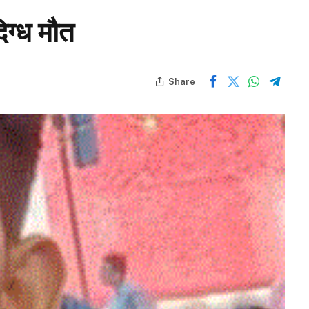
िग्ध मौत
Share