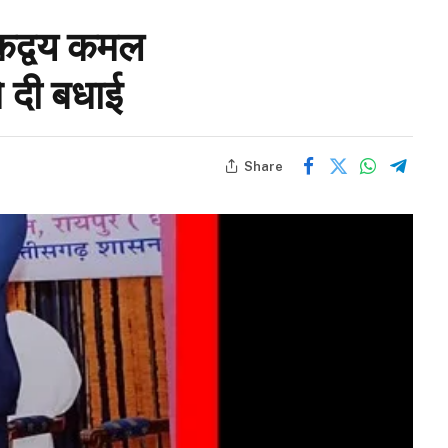
षकद्वय कमल
े दी बधाई
Share