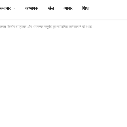
समाचार
अध्यापक
खेल
व्यापार
शिक्षा
 कमल किशोर ताम्रकार और भागचन्द्र चतुर्वेदी हुए सम्मानित कलेक्टर ने दी बधाई