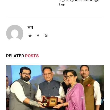
बैठक
सच
Website
Facebook
X
(Twitter)
RELATED
POSTS