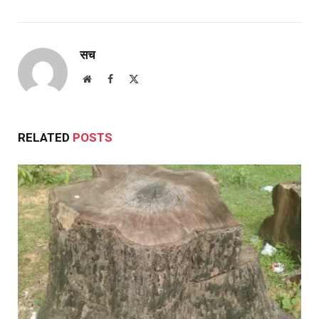
सच
Website
Facebook
X
(Twitter)
RELATED
POSTS