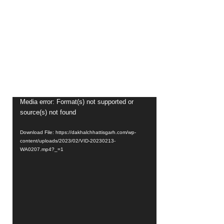
Video
Media error: Format(s) not supported or
source(s) not found
Player
Download File: https://dakhalchhattisgarh.com/wp-
content/uploads/2023/02/VID-20230213-
WA0207.mp4?_=1