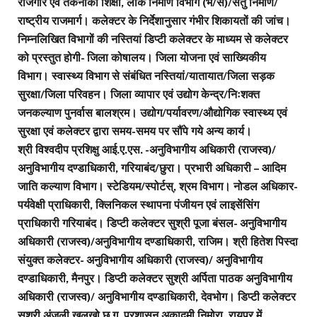
रोजगार एवं तकनीकी शिक्षा, लोक निर्माण विभाग (भ/स)/सेतु निर्माण/
राष्ट्रीय राजमार्ग। कलेक्टर के निर्देशानुसार गंभीर शिकायतों की जांच।
निम्नलिखित विभागों की नस्तियां डिप्टी कलेक्टर के माध्यम से कलेक्टर
को प्रस्तुत होगी- जिला कोषालय। जिला योजना एवं साख्यिकीय
विभाग। स्वास्थ्य विभाग से संबंधित नस्तियां/यातायात/जिला सड़क
सुरक्षा/जिला परिवहन। जिला व्यापार एवं उद्योग केन्द्र/निःशक्त
जनकल्याण पुनर्वास बालश्रम। उद्योग/पर्यावरण/औद्योगिक स्वास्थ्य एवं
सुरक्षा एवं कलेक्टर द्वारा समय-समय पर सौंपे गये अन्य कार्य।
श्री विश्वदीप प्रशिक्षु आई.ए.एस. -अनुविभागीय अधिकारी (राजस्व)/
अनुविभागीय दण्डाधिकारी, गरियाबंद/छुरा। प्रभारी अधिकारी – आदिम
जाति कल्याण विभाग। स्टेडियम/स्पोर्टस्, श्रम विभाग। नोडल अधिकार-
पर्यवेक्षी प्राधिकारी, क्लिनिकल स्थापना पंजीयन एवं लाइसेंसिंग
प्राधिकारी गरियाबंद। डिप्टी कलेक्टर सुश्री पूजा बंसल- अनुविभागीय
अधिकारी (राजस्व)/अनुविभागीय दण्डाधिकारी, राजिम। श्री हितेश पिस्दा
संयुक्त कलेक्टर- अनुविभागीय अधिकारी (राजस्व)/ अनुविभागीय
दण्डाधिकारी, मैनपुर। डिप्टी कलेक्टर सुश्री अर्पिता पाठक अनुविभागीय
अधिकारी (राजस्व)/ अनुविभागीय दण्डाधिकारी, देवभोग। डिप्टी कलेक्टर
सुश्री अंजली खलखो छ.ग. प्रशासन अकादमी निमोरा, रायपुर में