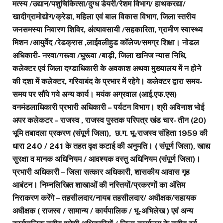
मत्स्य /उद्यान/पशुचिकित्सा/दुग्ध डेयरी/रेशम विभाग/ हाथकरद्या/
खादीग्रामोद्योग/क्रेडा, महिला एवं बाल विकास विभाग, जिला स्तरीय
जनसमस्या निवारण शिविर, अंत्यावसायी /सहकारिता, ग्रामीण स्वास्थ्य
मिशन /आयुर्वेद /रेडक्रास ,लाईवलीहुड कॉलेज/समग्र शिक्षा। नोडल
अधिकारी- नरवा/गरूवा /घुरूवा /बाड़ी, जिला खनिज न्यास निधि,
कलेक्टर एवं जिला दण्डाधिकारी के अवकाश अथवा मुख्यालय में न होने
की दशा में कलेक्टर, गरियाबंद के प्रभार में रहेगे। कलेक्टर द्वारा समय-
समय पर सौंपे गये अन्य कार्य। मयंक अग्रवाल (आई.एफ.एस)
वनमंडलाधिकारी प्रभारी अधिकारी – पर्यटन विभाग। श्री अविनाश भोई
अपर कलेकटर – राजस्व , राजस्व पुस्तक परिपत्र खंड चार- तीन (20)
भूमि तबादला प्रकरण (संपूर्ण जिला), छ.ग. भू-राजस्व संहिता 1959 की
धारा 240 / 241 के तहत वृक्ष कटाई की अनुमति। ( संपूर्ण जिला), खाद्य
सुरक्षा व मानक अधिनियम / आवश्यक वस्तु अधिनियम (संपूर्ण जिला)।
प्रभारी अधिकारी – जिला सत्कार अधिकारी, शासकीय आवास गृह
आबंटन। निम्नलिखित शाखाओं की नस्तियों/प्रकरणों का अंतिम
निराकरण करेंगे – तहसीलदार/नायब तहसीलदार/ अधीक्षक/सहायक
अधीक्षक ( राजस्व / सामान्य / कार्यपालिक / भू-अभिलेख ) एवं अन्य