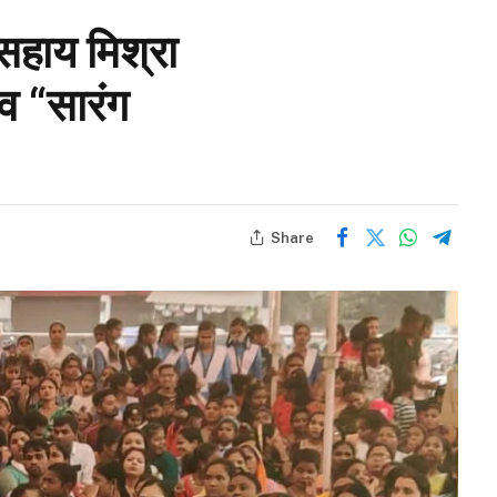
मसहाय मिश्रा
सव “सारंग
Share