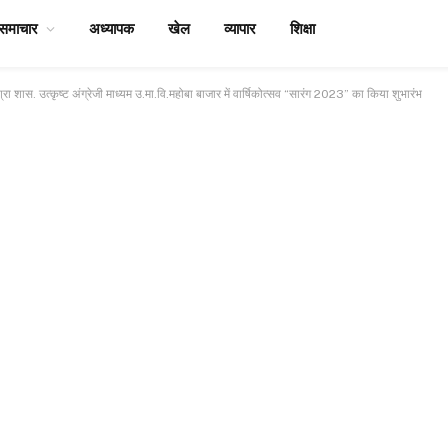
समाचार
अध्यापक
खेल
व्यापार
शिक्षा
िश्रा शास. उत्कृष्ट अंग्रेजी माध्यम उ.मा.वि.महोबा बाजार में वार्षिकोत्सव “सारंग 2023” का किया शुभारंभ