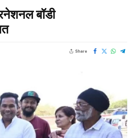
टरनेशनल बॉडी
ात
Share