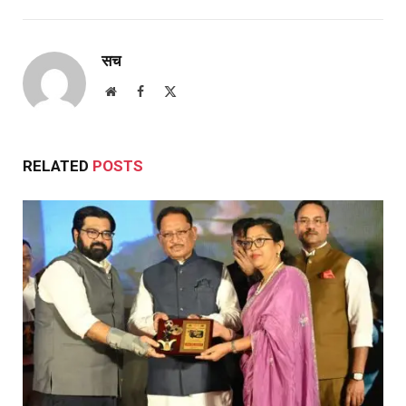
सच
Website
Facebook
X
(Twitter)
RELATED
POSTS