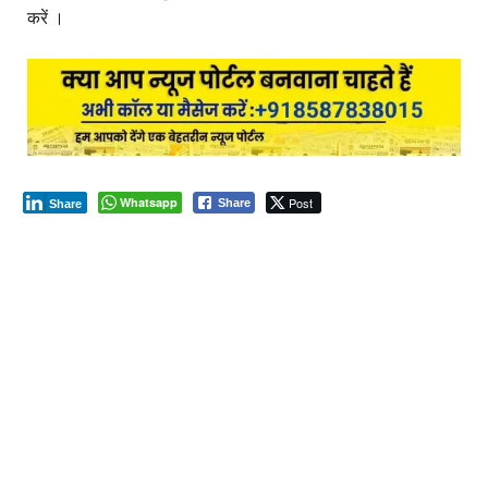
करें ।
Whatsapp
Post
Share
Share