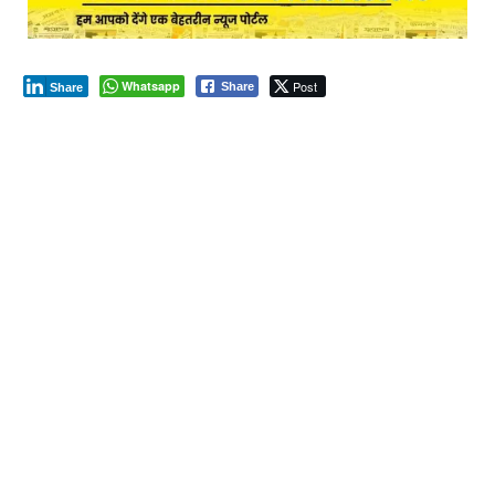
Whatsapp
Post
Share
Share