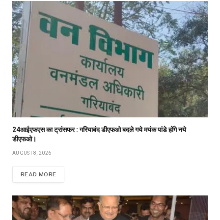
24आईएफएस का ट्रांसफर : गरियाबंद डीएफओ बदले गये मयंक पांडे होंगे नये
डीएफओ।
AUGUST 8, 2026
READ MORE