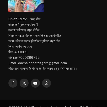
Chief Editor -: ऋतु सोम
संपादक /प्रकाशक /स्वामी
दखल छत्तीसगढ़ न्यूज़ पोर्टल
रिजवान राइस मिल के पास सर्किट हाउस के पीछे
ग्राम -कोयला भट्ठा (केशोडार )पोस्ट नहर गाँव
जिला -गरियाबंद छ .ग
पिन -493889
मोबाइल -7000386795
Email-dakhalchhattisgarh@gmail.com
नोट -सभी प्रकार के विवाद के लिये न्याय क्षेत्र गरियाबंद होगा।
Facebook
X
YouTube
WhatsApp
(Twitter)