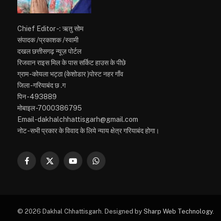
Chief Editor -: ऋतु सोम
संपादक /प्रकाशक /स्वामी
दखल छत्तीसगढ़ न्यूज़ पोर्टल
रिजवान राइस मिल के पास सर्किट हाउस के पीछे
ग्राम -कोयला भट्ठा (केशोडार )पोस्ट नहर गाँव
जिला -गरियाबंद छ .ग
पिन -493889
मोबाइल -7000386795
Email-dakhalchhattisgarh@gmail.com
नोट -सभी प्रकार के विवाद के लिये न्याय क्षेत्र गरियाबंद होगा।
Facebook
X
YouTube
WhatsApp
(Twitter)
© 2026 Dakhal Chhattisgarh. Designed by
Sharp Web Technology
.