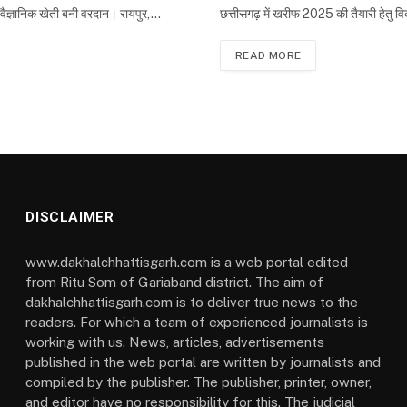
ैज्ञानिक खेती बनी वरदान। रायपुर,…
छत्तीसगढ़ में खरीफ 2025 की तैयारी हेतु
READ MORE
DISCLAIMER
www.dakhalchhattisgarh.com is a web portal edited
from Ritu Som of Gariaband district. The aim of
dakhalchhattisgarh.com is to deliver true news to the
readers. For which a team of experienced journalists is
working with us. News, articles, advertisements
published in the web portal are written by journalists and
compiled by the publisher. The publisher, printer, owner,
and editor have no responsibility for this. The judicial