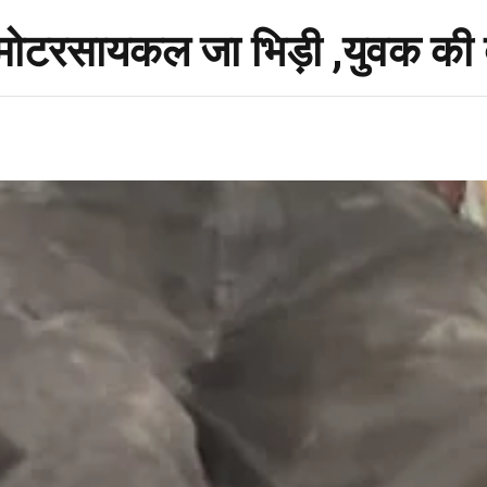
से मोटरसायकल जा भिड़ी ,युवक की 