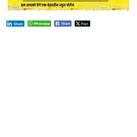
Whatsapp
Post
Share
Share