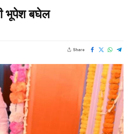
री भूपेश बघेल
Share