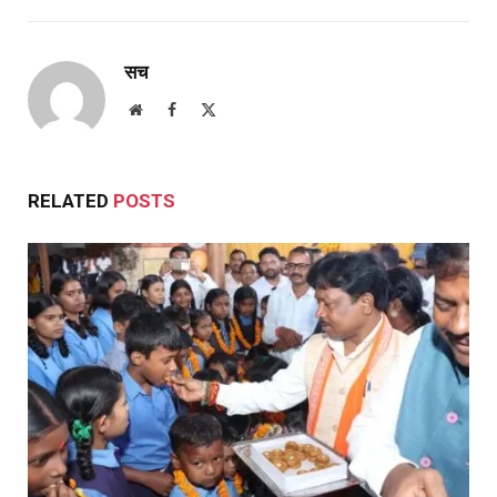
सच
Website
Facebook
X
(Twitter)
RELATED
POSTS