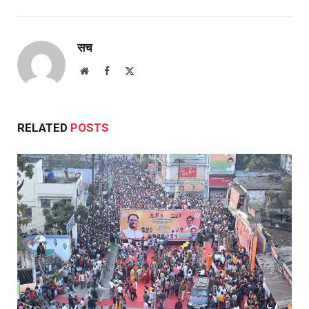
सच
Website
Facebook
X
(Twitter)
RELATED
POSTS