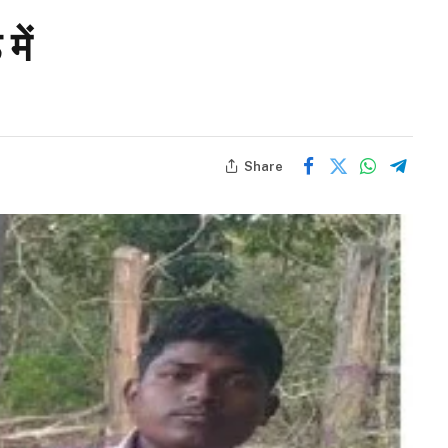
में
Share